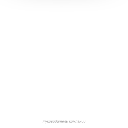
О КОМПАНИИ
Кудинов Олег Эдуардович
Руководитель компании