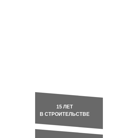
большим опытом.
Если вы ценитель простоты, комфорта и
минимализма, тогда дом в стиле barn –
для вас. Так как основная особенность
таких домов – простор и высокие потолки.
Здесь можно воспроизвести любой
интерьер. И даже в самый лютый мороз
дом станет для вас уютным и теплым
островком семейного уюта.
15 ЛЕТ
В СТРОИТЕЛЬСТВЕ