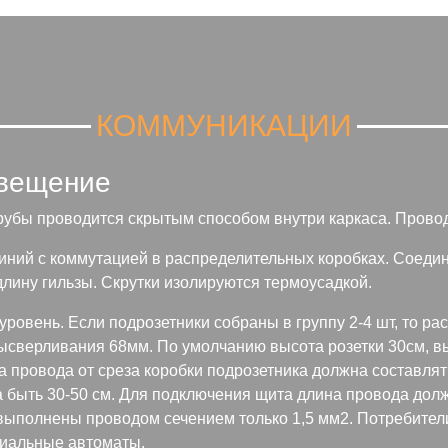
КОММУНИКАЦИИ
свещение
убы проводится скрытым способом внутри каркаса. Провод 
иний с коммутацией в распределительных коробках. Соеди
 длину гильзы. Скрутки изолируются термоусадкой.
уровень. Если подрозетники собраны в группу 2-4 шт, то р
высверливания 68мм. По умолчанию высота розетки 30см, в
а провода от среза коробки подрозетника должна составлят
 быть 30-50 см. Для подключения щита длина провода долж
ыполнены проводом сечением только 1,5 мм2. Потребители
иальные автоматы.