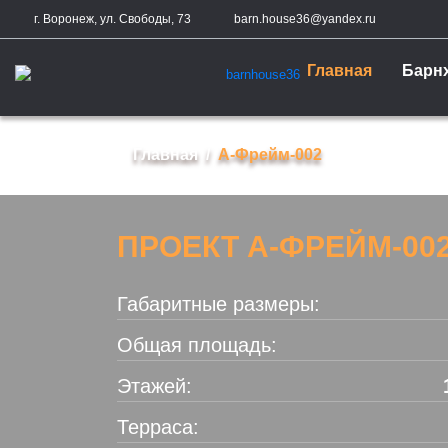
г. Воронеж, ул. Свободы, 73
barn.house36@yandex.ru
Главная
Барн
Главная
А-Фрейм-002
ПРОЕКТ А-ФРЕЙМ-00
Габаритные размеры:
Общая площадь:
Этажей:
Терраса: