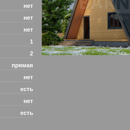
нет
нет
нет
1
2
прямая
нет
есть
нет
есть