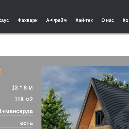
хаус
Фахверк
А-Фрейм
Хай-тек
О нас
Ко
2
13 * 8 м
118 м2
1+мансарда
есть